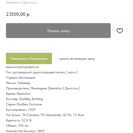
Deanston ( Динстон )
23500,00
р.
Узнать цену
Связаться в Телеграмм
- узнать актуальную цену,
проконсультироваться.
Тип: шотландский односолодовый виски ( скотч )
Страна: Шотландия
Регион: Хайленд
Производитель / Винокурня: Deanston ( Динстон )
Бренд: Deanston
Боттлер: Distillery Bottling
Серия: Distillery Exclusive
Бутилировано: 2025
Тип бочки: '74 Canasta, '93 Manzanilla, '02 Px, '13 Rum
Крепость: 52.8 %
Объем: 700 мл
Количество бутылок: 2400