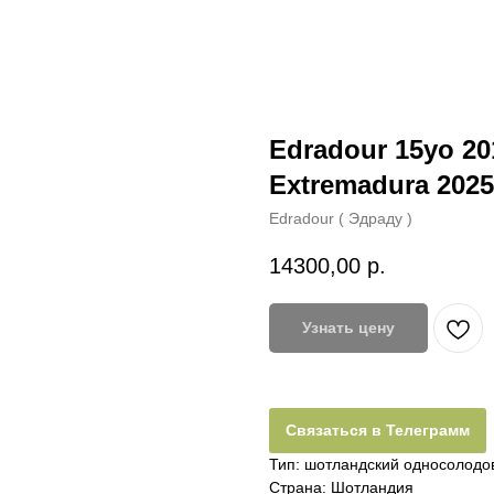
Edradour 15yo 20
Extremadura 2025
Edradour ( Эдраду )
14300,00
р.
Узнать цену
Связаться в Телеграмм
Тип: шотландский односолодовы
Страна: Шотландия