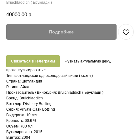
Bruichladdich ( Бруклади )
40000,00
р.
Подробнее
Связаться в Телеграмм
- узнать актуальную цену,
проконсультироваться.
Тип: шотландский односолодовый виски ( скотч )
Страна: Шотландия
Регион: Айла
Производитель / Винокурня: Bruichladdich ( Бруклади )
Бренд: Bruichladdich
Боттлер: Distillery Bottling
Серия: Private Cask Bottling
Выдержка: 10 лет
Крепость: 60.6 %
Объем: 700 мл
Бутилировано: 2015
Винтаж: 2004