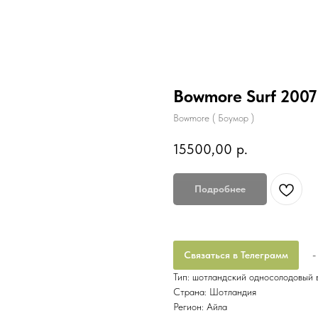
Bowmore Surf 2007
Bowmore ( Боумор )
15500,00
р.
Подробнее
Связаться в Телеграмм
-
Тип: шотландский односолодовый в
Страна: Шотландия
Регион: Айла