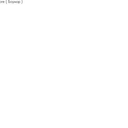
re ( Боумор )