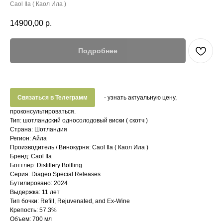
Caol Ila ( Каол Ила )
14900,00
р.
Подробнее
Связаться в Телеграмм
- узнать актуальную цену,
проконсультироваться.
Тип: шотландский односолодовый виски ( скотч )
Страна: Шотландия
Регион: Айла
Производитель / Винокурня: Caol Ila ( Каол Ила )
Бренд: Caol Ila
Боттлер: Distillery Bottling
Серия: Diageo Special Releases
Бутилировано: 2024
Выдержка: 11 лет
Тип бочки: Refill, Rejuvenated, and Ex-Wine
Крепость: 57.3%
Объем: 700 мл