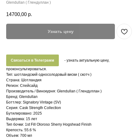
Glendullan ( Глендуллан )
14700,00
р.
Узнать цену
Связаться в Телеграмм
- узнать актуальную цену,
проконсультироваться.
Тип: шотландский односолодовый виски ( скотч )
Страна: Шотландия
Регион: Спейсайд
Производитель / Винокурня: Glendullan ( Глендуллан )
Бренд: Glendullan
Боттлер: Signatory Vintage (SV)
Серия: Cask Strength Collection
Бутилировано: 2025
Выдержка: 15 лет
Тип бочки: 1st Fill Oloroso Sherry Hogshead Finish
Крепость: 55.6 %
Объем: 700 мл