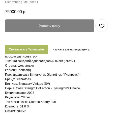
Glenrothes ( Гленротс )
75000,00
р.
Узнать цену
Связаться в Телеграмм
- узнать актуальную цену,
проконсультироваться.
Тип: шотландский односолодовый виски ( скотч )
Страна: Шотландия
Регион: Спейсайд
Производитель / Винокурня: Glenrothes ( Гленротс )
Бренд: Glenrothes
Боттлер: Signatory Vintage (SV)
Серия: Cask Strength Collection - Symington’s Choice
Бутилировано: 2023
Выдержка: 28 лет
Тип бочки: 1st fill Oloroso Sherry Butt
Крепость: 51.0 %
Объем: 700 мл