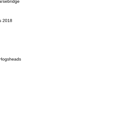
arsebridge
s 2018
k Hogsheads