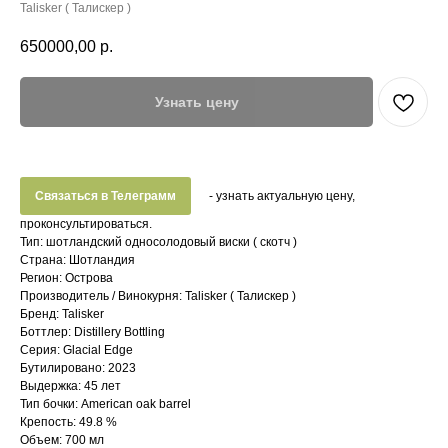
Talisker ( Талискер )
650000,00
р.
Узнать цену
Связаться в Телеграмм
- узнать актуальную цену,
проконсультироваться.
Тип: шотландский односолодовый виски ( скотч )
Страна: Шотландия
Регион: Острова
Производитель / Винокурня: Talisker ( Талискер )
Бренд: Talisker
Боттлер: Distillery Bottling
Серия: Glacial Edge
Бутилировано: 2023
Выдержка: 45 лет
Тип бочки: American oak barrel
Крепость: 49.8 %
Объем: 700 мл